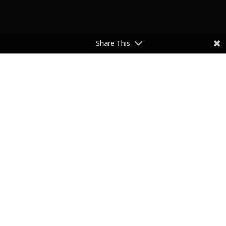
Share This
Un site fait avec ♥ conception
SabDesigner
- 2020